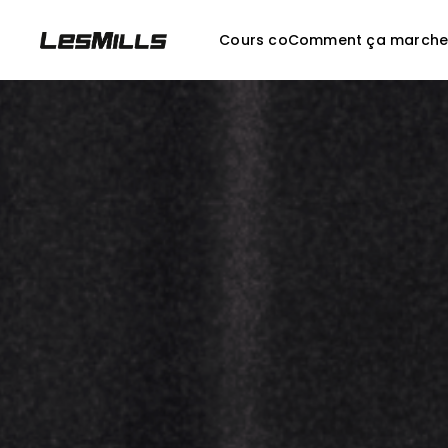
Cours co
Comment ça marche
Aller
au
contenu