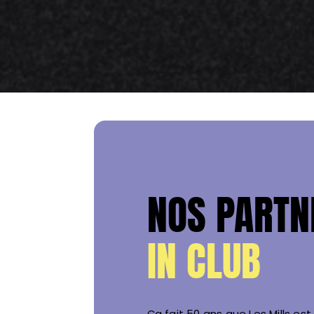
NOS PARTN
IN CLUB
Ça fait 50 ans que Les Mills es